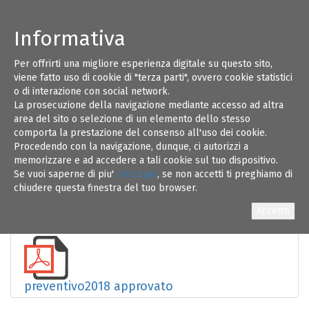
Informativa
Per offrirti una migliore esperienza digitale su questo sito,
Bilancio di previsione 2018
viene fatto uso di cookie di "terza parti", ovvero cookie statistici
o di interazione con social network.
La prosecuzione della navigazione mediante accesso ad altra
Data
07/12/2017
area del sito o selezione di un elemento dello stesso
Descrizione
L'Assemblea degli Iscritti, convocata in
comporta la prestazione del consenso all'uso dei cookie.
secconda convocazione in data 06.12.2017, ha
Procedendo con la navigazione, dunque, ci autorizzi a
approvato il bilancio di previsione anno 2018.
memorizzare e ad accedere a tali cookie sul tuo dispositivo.
Se vuoi saperne di piu'
clicca qui
, se non accetti ti preghiamo di
chiudere questa finestra del tuo browser.
Allegati
preventivo2018 approvato