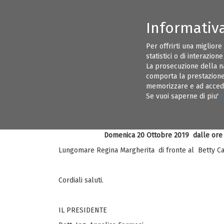
Informativ
CONSIGLIO DIRETTIVO ORDINE INGEGNERI BRINDISI
INFORMAZI
Per offrirti una migliore
statistici o di interazion
EVENTI
ALBO PRETORIO
La prosecuzione della n
comporta la prestazione 
memorizzare e ad acceder
Brindisi, 20 Ottobre 2019 - II Giorn
20
Se vuoi saperne di piu'
c
Egregio Collega,
si ricorda che la Seconda Giornata Na
OTT 19
Domenica 20 Ottobre 2019 dalle ore 
Lungomare Regina Margherita di fronte al Betty Cafe
Cordiali saluti.
IL PRESIDENTE