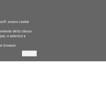
ASPARENTE
ALBO INGEGNERI
GARE E APPALTI
CONCORSI
NEWS
parti", ovvero cookie
elemento dello stesso
e, ci autorizzi a
tuo browser.