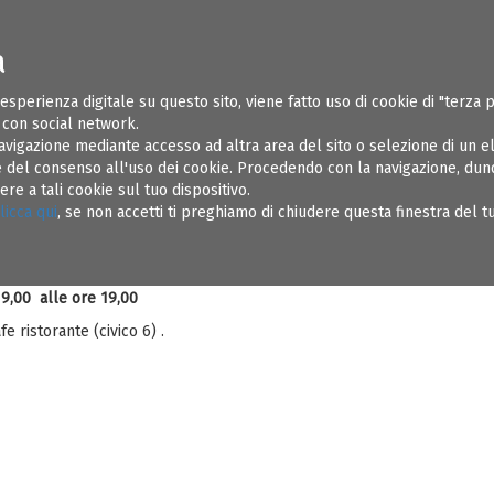
a
ONI UTILI
SOSPENSIONI
REGOLAMENTI
AMMINISTRAZIONE TR
 esperienza digitale su questo sito, viene fatto uso di cookie di "terza 
e con social network.
avigazione mediante accesso ad altra area del sito o selezione di un 
del consenso all'uso dei cookie. Procedendo con la navigazione, dunqu
e a tali cookie sul tuo dispositivo.
ata Nazionale Prevenzione Sismica
licca qui
, se non accetti ti preghiamo di chiudere questa finestra del 
zionale della Prevenzione Sismica si terrà a Brindisi
9,00 alle ore 19,00
 ristorante (civico 6) .