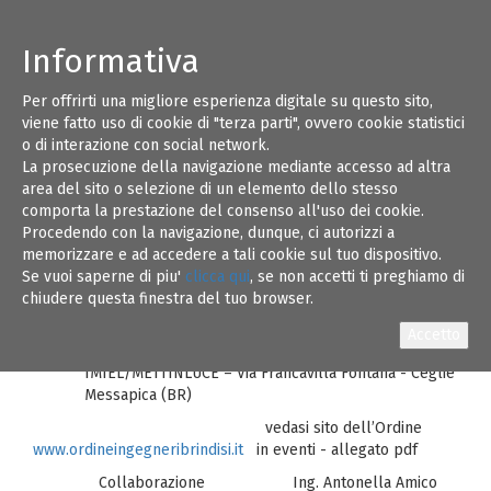
Informativa
Per offrirti una migliore esperienza digitale su questo sito,
Seminario SMART FUTURE - Dalla casa alla
10
viene fatto uso di cookie di "terza parti", ovvero cookie statistici
città intelligente L’internet delle cose e il
o di interazione con social network.
Progetto multifunzionale
La prosecuzione della navigazione mediante accesso ad altra
GIU 17
Partenza seminario 10 GIUGNO 2017
area del sito o selezione di un elemento dello stesso
ore 17,00
comporta la prestazione del consenso all'uso dei cookie.
Procedendo con la navigazione, dunque, ci autorizzi a
Durata del corso n. 1 incontro dalle ore
memorizzare e ad accedere a tali cookie sul tuo dispositivo.
17,00 alle ore 20,00 per un totale di 3 ore
Se vuoi saperne di piu'
clicca qui
, se non accetti ti preghiamo di
CFP riconosciuti n. 3 Crediti Formativi
chiudere questa finestra del tuo browser.
professionali per Ingegneri
Sede di svolgimento presso
IMIEL/METTINLUCE – Via Francavilla Fontana - Ceglie
Messapica (BR)
vedasi sito dell’Ordine
www.ordineingegneribrindisi.it
in eventi - allegato pdf
Collaborazione Ing. Antonella Amico